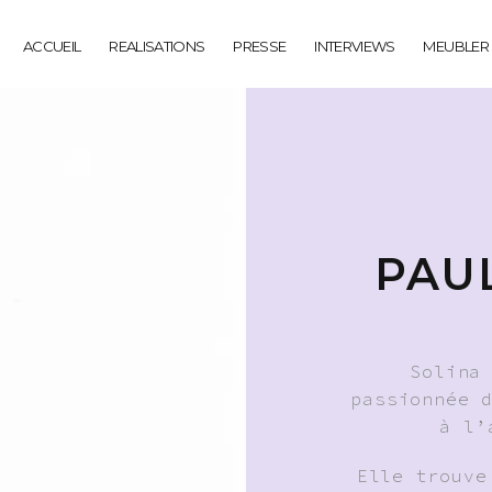
ACCUEIL
REALISATIONS
PRESSE
INTERVIEWS
MEUBLER
PAU
Solina
passionnée 
à l’
Elle trouve