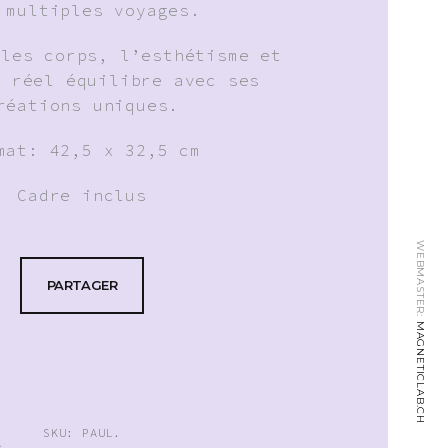
 multiples voyages.
 les corps, l’esthétisme et
n réel équilibre avec ses
réations uniques.
mat: 42,5 x 32,5 cm
Cadre inclus
WEBMASTER:
PARTAGER
MAGNETICLAB.CH
SKU:
PAUL
.