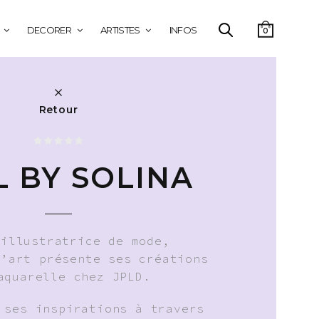
DECORER
ARTISTES
INFOS
0
Retour
L BY SOLINA
 illustratrice de mode,
d’art présente ses créations
aquarelle chez JPLD.
 ses inspirations à travers