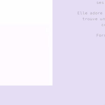
ses
Elle adore
trouve u
c
For