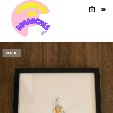
0
VENDU