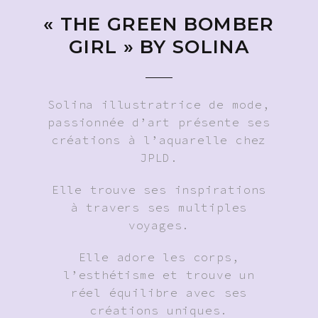
« THE GREEN BOMBER
GIRL » BY SOLINA
Solina illustratrice de mode,
passionnée d’art présente ses
créations à l’aquarelle chez
JPLD.
Elle trouve ses inspirations
à travers ses multiples
voyages.
Elle adore les corps,
l’esthétisme et trouve un
réel équilibre avec ses
créations uniques.