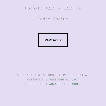
Format: 42,5 x 32,5 cm
Cadre inclus
PARTAGER
SKU:
"THE GREEN BOMBER GIRL" BY SOLINA
.
CATÉGORIE :
FAUBOURG DU LAC
.
ÉTIQUETTES :
AQUARELLE
,
CADRE
.