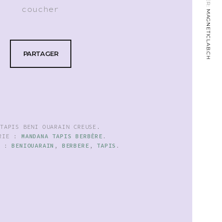
coucher
MAGNETICLAB.CH
PARTAGER
:
TAPIS BENI OUARAIN CREUSE
.
ORIE :
MANDANA TAPIS BERBÈRE
.
S :
BENIOUARAIN
,
BERBERE
,
TAPIS
.