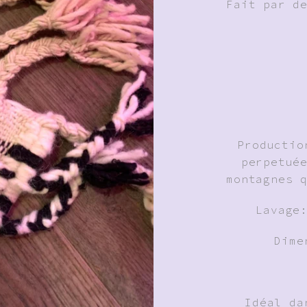
Fait par d
Productio
perpetué
montagnes 
Lavage
Dime
Idéal da