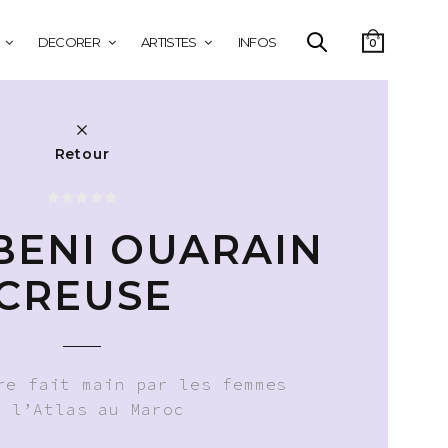
DECORER
ARTISTES
INFOS
0
Retour
 BENI OUARAIN
CREUSE
re fait main par les femmes
e l’Atlas au Maroc