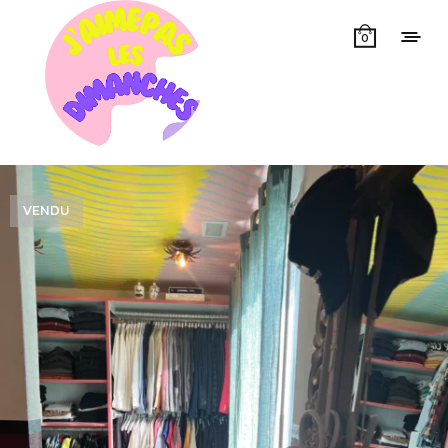
0
VENDU