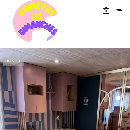
0
VENDU