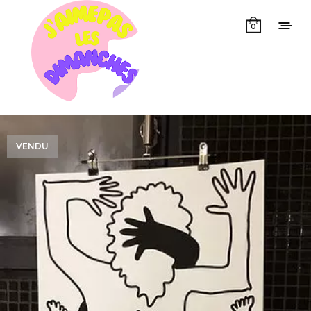
0
VENDU