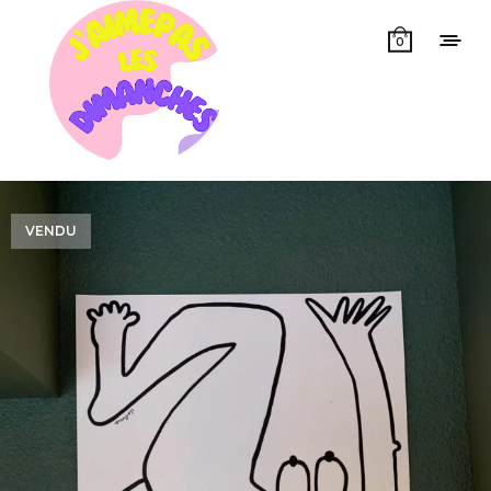
0
VENDU