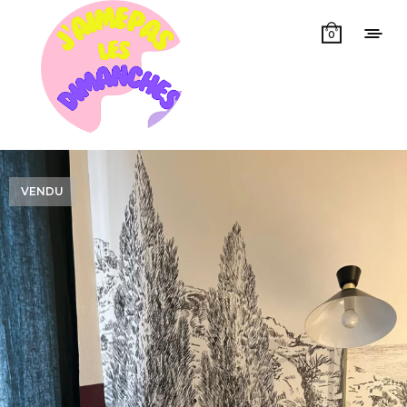
0
VENDU