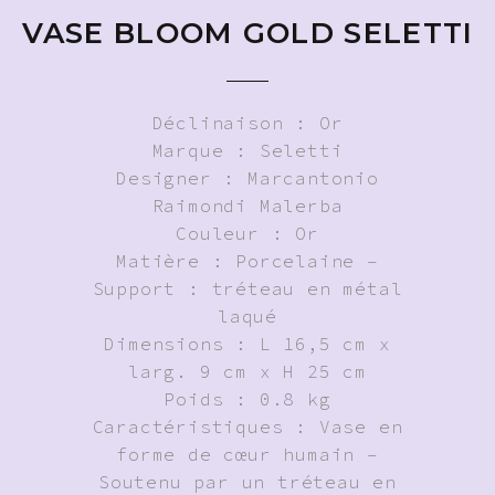
VASE BLOOM GOLD SELETTI
Déclinaison : Or
Marque : Seletti
Designer : Marcantonio
Raimondi Malerba
Couleur : Or
Matière : Porcelaine –
Support : tréteau en métal
laqué
Dimensions : L 16,5 cm x
larg. 9 cm x H 25 cm
Poids : 0.8 kg
Caractéristiques : Vase en
forme de cœur humain –
Soutenu par un tréteau en