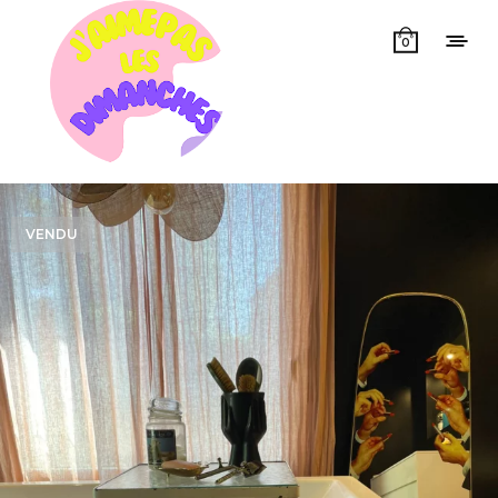
0
VENDU