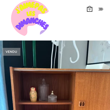
0
VENDU