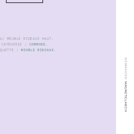
KU:
MEUBLE RIDEAUX HAUT
.
CATÉGORIE :
COMMODE
.
IQUETTE :
MEUBLE RIDEAUX
.
WEBMASTER:
MAGNETICLAB.CH