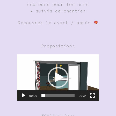
couleurs pour les murs
• suivis de chantier
Découvrez le avant / après
Proposition:
Lecteur
vidéo
00:00
00:34
Réalisation: