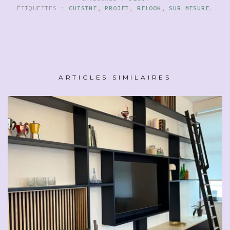
ÉTIQUETTES :
CUISINE
,
PROJET
,
RELOOK
,
SUR MESURE
.
ARTICLES SIMILAIRES