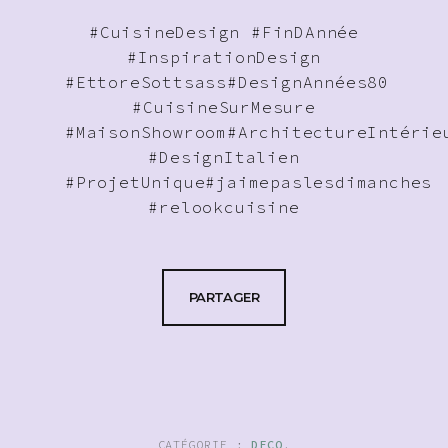
#CuisineDesign
#FinDAnnée
#InspirationDesign
#EttoreSottsass
#DesignAnnées80
#CuisineSurMesure
#MaisonShowroom
#ArchitectureIntérie
#DesignItalien
#ProjetUnique
#jaimepaslesdimanches
#relookcuisine
PARTAGER
CATÉGORIE :
DECO
.