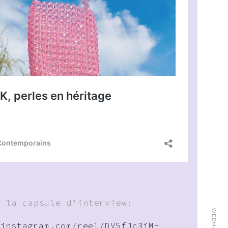
z la capsule d’interview:
WEBMASTER:
.instagram.com/reel/DV5fJc3iM-