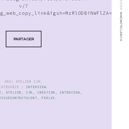
v/?
ig_web_copy_link&igsh=MzRlODBiNWFlZA==
MAGNETICLAB.CH
PARTAGER
SKU:
ATELIER CJK
.
CATÉGORIE :
INTERVIEW
.
T
,
ATELIER
,
CJK
,
CRÉATION
,
INTERVIEW
,
UISSESONTDUTALENT
,
PERLES
.