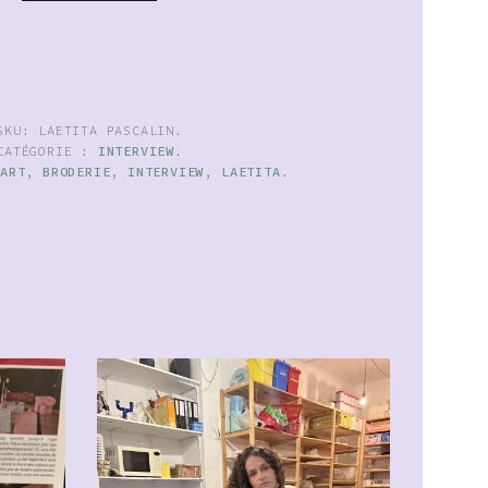
SKU:
LAETITA PASCALIN
.
CATÉGORIE :
INTERVIEW
.
:
ART
,
BRODERIE
,
INTERVIEW
,
LAETITA
.