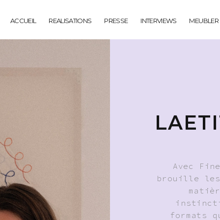
ACCUEIL
REALISATIONS
PRESSE
INTERVIEWS
MEUBLER
LAET
Avec Fin
brouille le
matiè
instinct
formats q