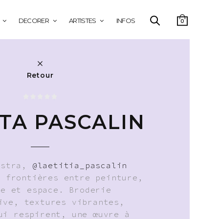
DECORER
ARTISTES
INFOS
0
Retour
ITA PASCALIN
estra,
@laetitia_pascalin
s frontières entre peinture,
re et espace. Broderie
ive, textures vibrantes,
ui respirent, une œuvre à