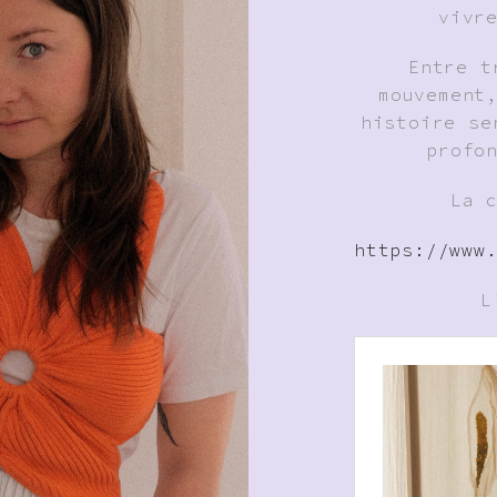
vivr
Entre t
mouvement
histoire se
profo
La 
https://www
L