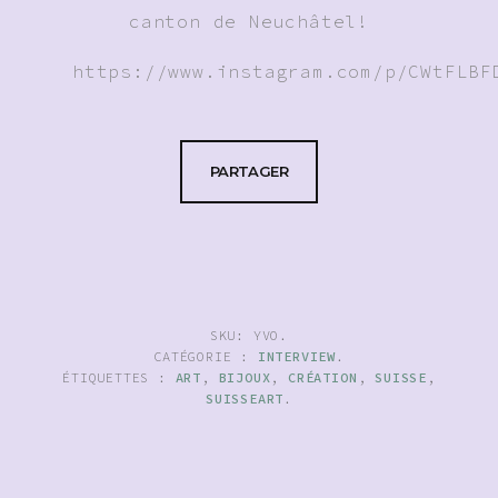
canton de Neuchâtel!
https://www.instagram.com/p/CWtFLBF
PARTAGER
SKU:
YVO
.
CATÉGORIE :
INTERVIEW
.
ÉTIQUETTES :
ART
,
BIJOUX
,
CRÉATION
,
SUISSE
,
SUISSEART
.