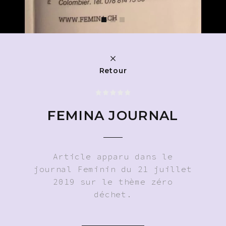
Retour
FEMINA JOURNAL
Article apparu dans le
journal Feminin du 21 juillet
2019 sur le thème zéro
déchet.