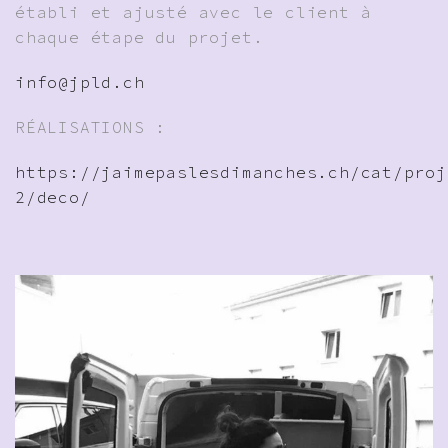
établi et ajusté avec le client à
chaque étape du projet.
info@jpld.ch
RÉALISATIONS :
https://jaimepaslesdimanches.ch/cat/proj
2/deco/