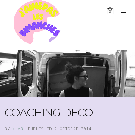
0
COACHING DECO
BY
MLAB
PUBLISHED
2 OCTOBRE 2014