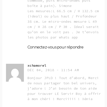
commode, puis micro-ondes puis
boîte à pain). Simone
Les mesures:L 66.5 cm / H 132.5 cm
(ideal) ou plus haut / Profondeur
38 cm. Le micro-ondes mesure L 49
cm / H 28 cm / P 30 . Ideal serait
qu’on en le voit pas . Je t’envois
les photos par whats app
Connectez-vous pour répondre
xchamorel
DÉC 04, 2018 - 11:54 AM
Bonjour JPLD ! Tout d’abord, Merci
de nous partager ton bel univers,
j’adore ! J’ai besoin de ton aide
pour trouver LE Servir Boy à offrir
à mon chéri ! Merciiiii ! Xénia