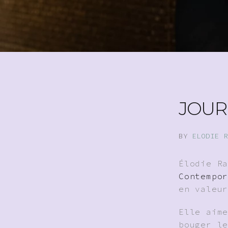
JOUR
BY
ELODIE R
Élodie R
Contempo
en valeu
Elle aim
bouger l