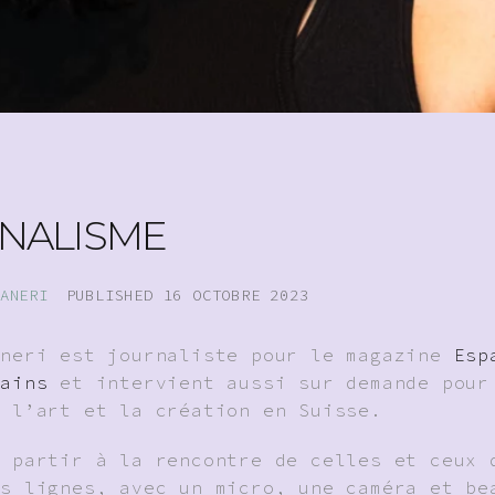
NALISME
ANERI
PUBLISHED
16 OCTOBRE 2023
aneri est journaliste pour le magazine
Esp
rains
et intervient aussi sur demande pour
r l’art et la création en Suisse.
e partir à la rencontre de celles et ceux 
es lignes, avec un micro, une caméra et be