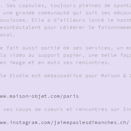
é. Ses capsules, toujours pleines de spont
t une grande communauté qui suit ses décou
housiasme. Elle a d’ailleurs lancé le hash
sesontdutalent pour célébrer le foisonneme
local.
re fait aussi partie de ses services, un m
 la vidéo au support papier, une belle faç
 en image et en mots ses rencontres.
èle Elodie est ambassadrice pour Maison & 
www.maison-objet.com/paris
z ses coups de coeurs et rencontres sur In
www.instagram.com/jaimepaslesdimanches.ch/