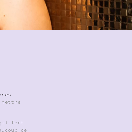
aces
 mettre
qui font
aucoup de