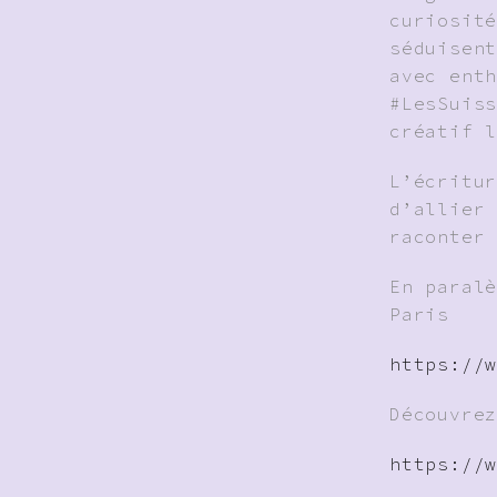
curiosit
séduisen
avec ent
#LesSuis
créatif 
L’écritu
d’allier
raconter
En paral
Paris
https://
Découvre
https://