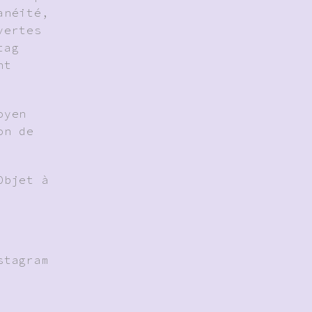
anéité,
vertes
tag
nt
oyen
on de
Objet à
stagram