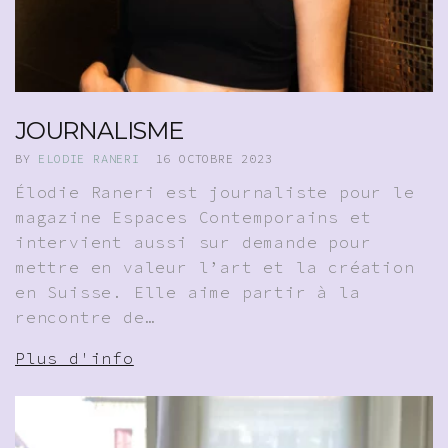
JOURNALISME
BY
ELODIE RANERI
16 OCTOBRE 2023
Élodie Raneri est journaliste pour le
magazine Espaces Contemporains et
intervient aussi sur demande pour
mettre en valeur l’art et la création
en Suisse. Elle aime partir à la
rencontre de…
Plus d'info