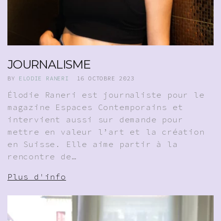
JOURNALISME
BY
ELODIE RANERI
16 OCTOBRE 2023
Élodie Raneri est journaliste pour le
magazine Espaces Contemporains et
intervient aussi sur demande pour
mettre en valeur l’art et la création
en Suisse. Elle aime partir à la
rencontre de…
Plus d'info