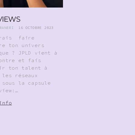
VIEWS
RANERI
16 OCTOBRE 2023
erais faire
re ton univers
que ? JPLD vient à
ontre et fais
ir ton talent à
 les réseaux
 sous la capsule
view:…
info