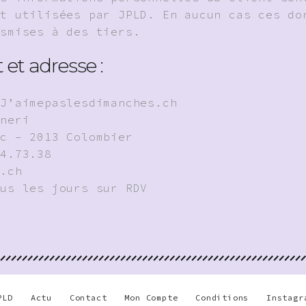
nt utilisées par JPLD. En aucun cas ces do
nsmises à des tiers.
 et adresse :
 J’aimepaslesdimanches.ch
aneri
4c – 2013 Colombier
14.73.38
d.ch
ous les jours sur RDV
PLD
Actu
Contact
Mon Compte
Conditions
Instagr