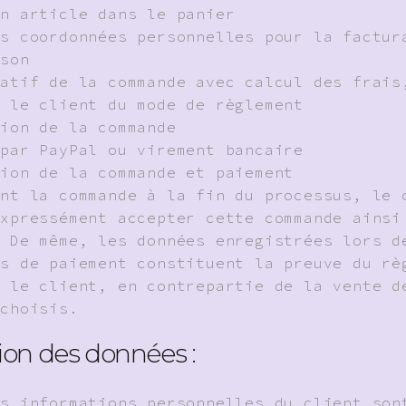
un article dans le panier
es coordonnées personnelles pour la factur
ison
latif de la commande avec calcul des frais
r le client du mode de règlement
tion de la commande
 par PayPal ou virement bancaire
tion de la commande et paiement
ant la commande à la fin du processus, le 
expressément accepter cette commande ainsi
. De même, les données enregistrées lors d
ns de paiement constituent la preuve du rè
r le client, en contrepartie de la vente d
 choisis.
ion des données :
es informations personnelles du client son