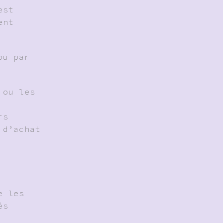
est
ent
ou par
 ou les
rs
 d’achat
e les
és