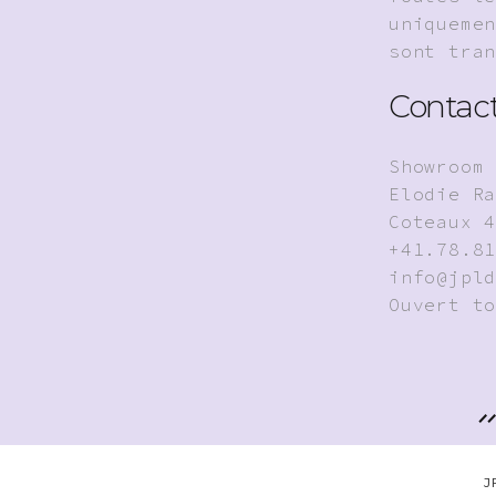
uniqueme
sont tra
Contact
Showroom
Elodie R
Coteaux 
+41.78.8
info@jpl
Ouvert t
J