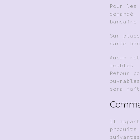
Pour les
demandé.
bancaire
Sur plac
carte ba
Aucun re
meubles.
Retour p
ouvrable
sera fai
Comman
Il appar
produits
suivante