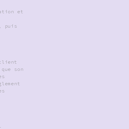
ation et
, puis
client
 que son
es
glement
es
t