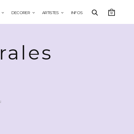
DECORER
ARTISTES
INFOS
0
rales
u