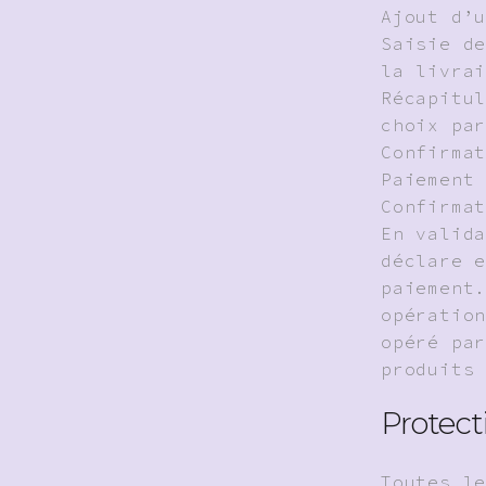
Ajout d’
Saisie d
la livra
Récapitu
choix pa
Confirma
Paiement
Confirma
En valid
déclare 
paiement
opératio
opéré pa
produits
Protect
Toutes l