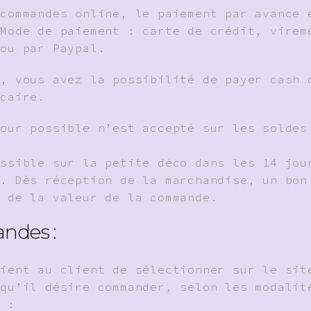
 commandes online, le paiement par avance 
 Mode de paiement : carte de crédit, virem
 ou par Paypal.
e, vous avez la possibilité de payer cash 
ncaire.
tour possible n’est accepté sur les soldes
ossible sur la petite déco dans les 14 jou
s. Dès réception de la marchandise, un bon
t de la valeur de la commande.
des :
tient au client de sélectionner sur le sit
 qu’il désire commander, selon les modalit
s :