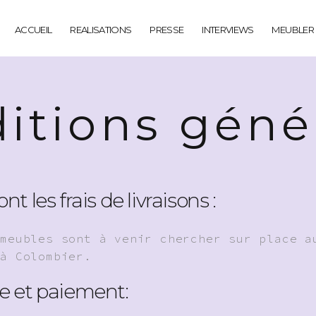
ACCUEIL
REALISATIONS
PRESSE
INTERVIEWS
MEUBLER
itions géné
nt les frais de livraisons :
 meubles sont à venir chercher sur place a
 à Colombier.
e et paiement: