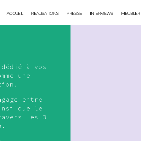
ACCUEIL
REALISATIONS
PRESSE
INTERVIEWS
MEUBLER
 dédié à vos
omme une
tion.
ngage entre
insi que le
ravers les 3
e.
t