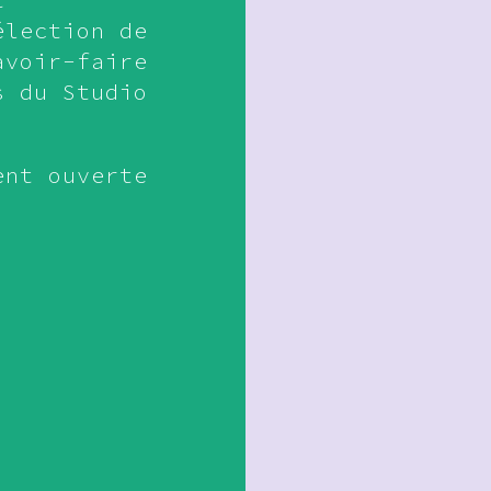
élection de
avoir-faire
s du Studio
ent ouverte