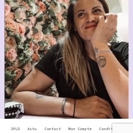
JPLD
Actu
Contact
Mon Compte
Conditions