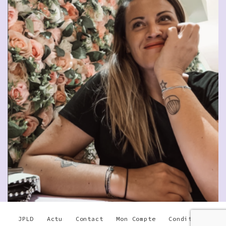
JPLD
Actu
Contact
Mon Compte
Conditions