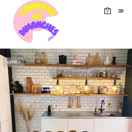
0
VENDU