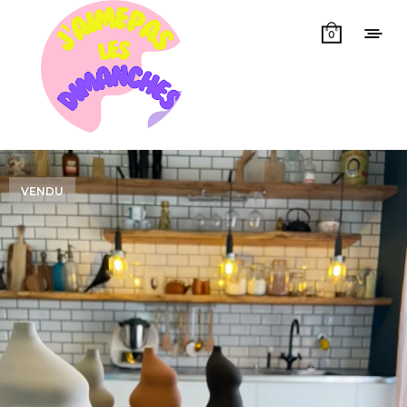
0
VENDU