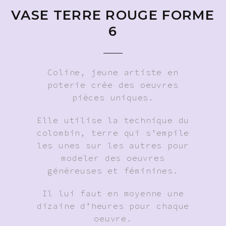
VASE TERRE ROUGE FORME
6
Coline, jeune artiste en
poterie crée des oeuvres
pièces uniques.
Elle utilise la technique du
colombin, terre qui s’empile
les unes sur les autres pour
modeler des oeuvres
généreuses et féminines.
Il lui faut en moyenne une
dizaine d’heures pour chaque
oeuvre.