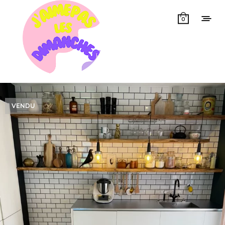
0
VENDU