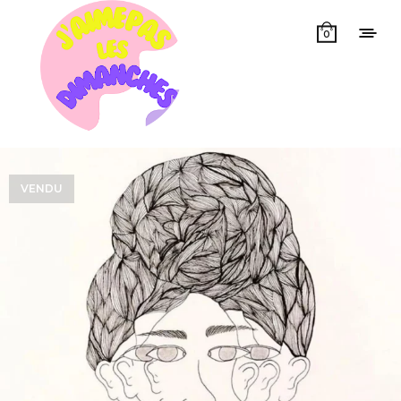
0
VENDU