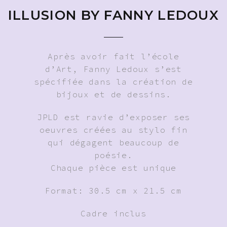
ILLUSION BY FANNY LEDOUX
Après avoir fait l’école
d’Art, Fanny Ledoux s’est
spécifiée dans la création de
bijoux et de dessins.
JPLD est ravie d’exposer ses
oeuvres créées au stylo fin
qui dégagent beaucoup de
poésie.
Chaque pièce est unique
Format: 30.5 cm x 21.5 cm
Cadre inclus