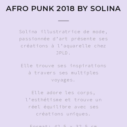
AFRO PUNK 2018 BY SOLINA
Solina illustratrice de mode,
passionnée d’art présente ses
créations à l’aquarelle chez
JPLD.
Elle trouve ses inspirations
à travers ses multiples
voyages.
Elle adore les corps,
l’esthétisme et trouve un
réel équilibre avec ses
créations uniques.
Format: 42,5 x 32,5 cm