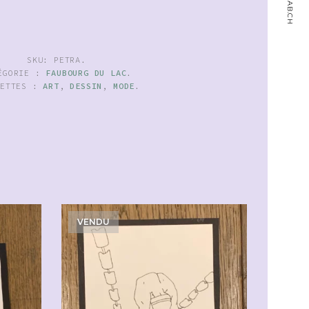
SKU:
PETRA
.
ÉGORIE :
FAUBOURG DU LAC
.
UETTES :
ART
,
DESSIN
,
MODE
.
VENDU