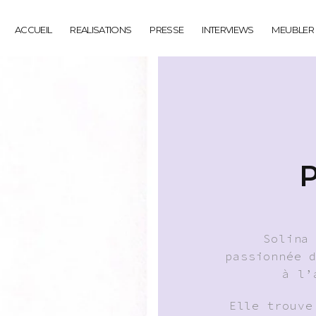
ACCUEIL
REALISATIONS
PRESSE
INTERVIEWS
MEUBLER
P
Solina
passionnée 
à l’
Elle trouve