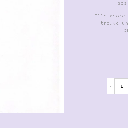
ses
Elle adore
trouve u
c