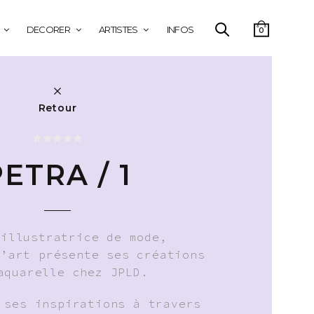
DECORER
ARTISTES
INFOS
0
Retour
ETRA / 1
 illustratrice de mode,
d’art présente ses créations
aquarelle chez JPLD.
 ses inspirations à travers