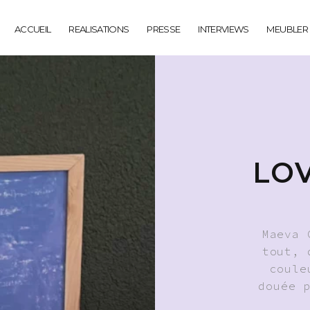
ACCUEIL
REALISATIONS
PRESSE
INTERVIEWS
MEUBLER
LO
Maeva 
tout, 
coule
douée 