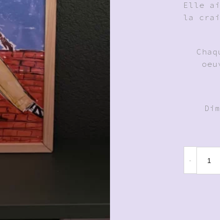
Elle a
la cra
Chaq
oeu
Di