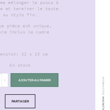
ime mélanger le posca à
ie et terminer le toute
au stylo fin.
ue pièce est unique,
vre inclus le cadre
mension: 32 x 23 cm
En stock
WEBMASTER:
AJOUTER AU PANIER
MAGNETICLAB.CH
PARTAGER