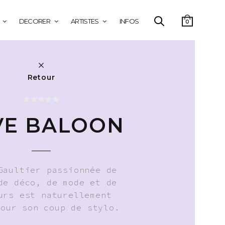
DECORER
ARTISTES
INFOS
0
Retour
VE BALOON
Gaultier passionnée de
de déco, de mode et de
urs est naturellement
pour son coup de stylo.