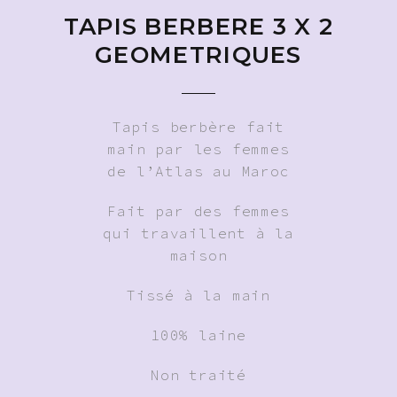
TAPIS BERBERE 3 X 2
GEOMETRIQUES
Tapis berbère fait
main par les femmes
de l’Atlas au Maroc
Fait par des femmes
qui travaillent à la
maison
Tissé à la main
100% laine
Non traité