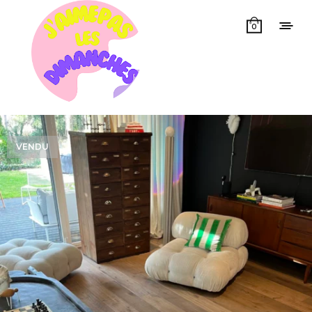
0
VENDU