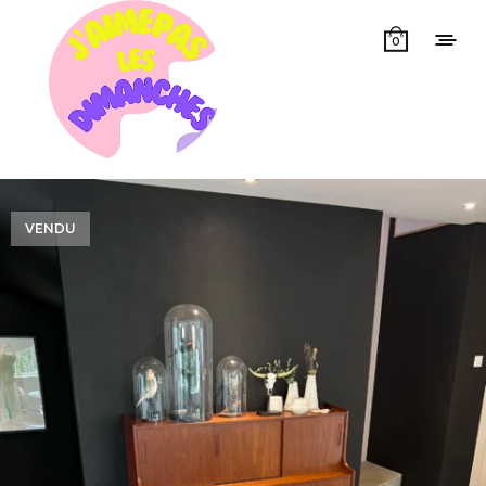
0
VENDU