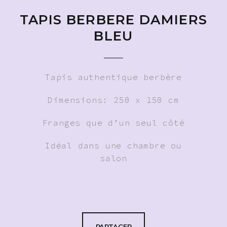
TAPIS BERBERE DAMIERS
BLEU
Tapis authentique berbère
Dimensions: 250 x 150 cm
Franges que d’un seul côté
Idéal dans une chambre ou
salon
PARTAGER