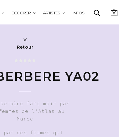
DECORER
ARTISTES
INFOS
0
Retour
 BERBERE YA02
 berbère fait main par
femmes de l’Atlas au
Maroc
t par des femmes qui