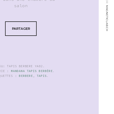
salon
MAGNETICLAB.CH
PARTAGER
KU:
TAPIS BERBERE YA02
.
ORIE :
MANDANA TAPIS BERBÈRE
.
QUETTES :
BERBERE
,
TAPIS
.