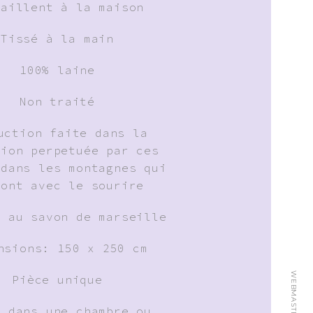
vaillent à la maison
Tissé à la main
100% laine
Non traité
uction faite dans la
tion perpetuée par ces
 dans les montagnes qui
font avec le sourire
: au savon de marseille
nsions: 150 x 250 cm
WEBMASTER:
Pièce unique
l dans une chambre ou