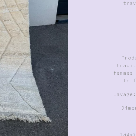
tra
Prod
tradi
femmes
le 
Lavage
Dime
Idéa