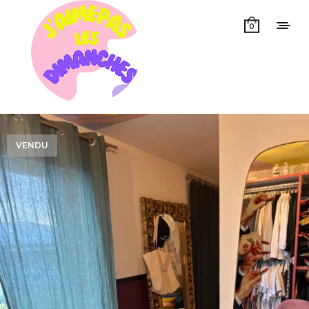
0
VENDU