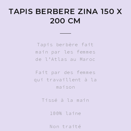
TAPIS BERBERE ZINA 150 X
200 CM
Tapis berbère fait
main par les femmes
de l’Atlas au Maroc
Fait par des femmes
qui travaillent à la
maison
Tissé à la main
100% laine
Non traité