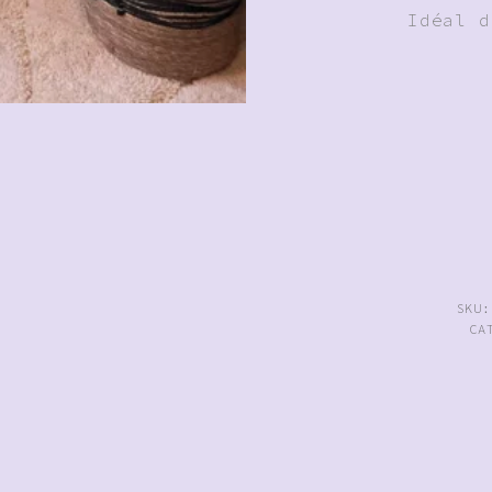
Idéal d
SKU
CA