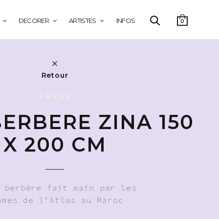
DECORER
ARTISTES
INFOS
0
Retour
BERBERE ZINA 150
X 200 CM
 berbère fait main par les
mmes de l’Atlas au Maroc