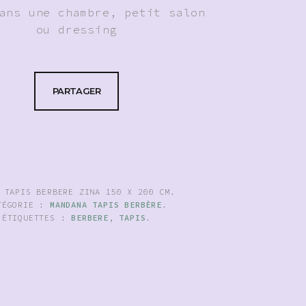
ans une chambre, petit salon
ou dressing
PARTAGER
:
TAPIS BERBERE ZINA 150 X 200 CM
.
TÉGORIE :
MANDANA TAPIS BERBÈRE
.
ÉTIQUETTES :
BERBERE
,
TAPIS
.