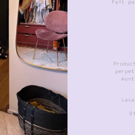
Fait pa
Produc
perpet
mont
Lava
D