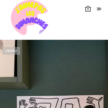
0
VENDU