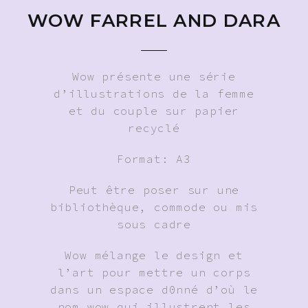
WOW FARREL AND DARA
Wow présente une série
d’illustrations de la femme
et du couple sur papier
recyclé
Format: A3
Peut être poser sur une
bibliothèque, commode ou mis
sous cadre
Wow mélange le design et
l’art pour mettre un corps
dans un espace d0nné d’où le
nom wow qui illustrent les