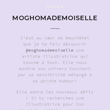
MOGHOMADEMOISELLE
C’est au cœur de Neuchâtel
que je te fais découvrir
@moghomademoiselle
une
artiste illustratrice qui
touche à tout. Elle nous
montre son univers touchant
par sa sensibilité mélangé à
sa pointe humour!
Elle adore les nouveaux défis
! Si tu recherches une
illustratrice pour ton