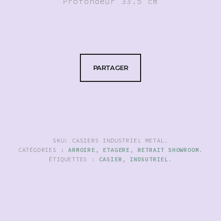
Profondeur 33.5 cm
PARTAGER
SKU:
CASIERS INDUSTRIEL METAL
.
CATÉGORIES :
ARMOIRE
,
ETAGERE
,
RETRAIT SHOWROOM
.
ÉTIQUETTES :
CASIER
,
INDSUTRIEL
.