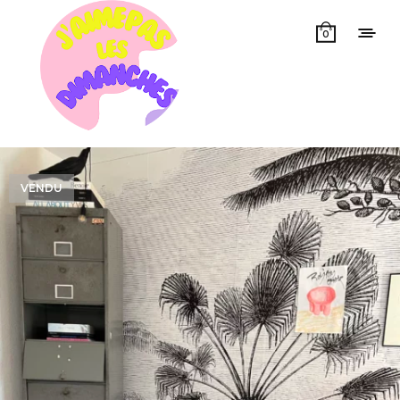
0
VENDU