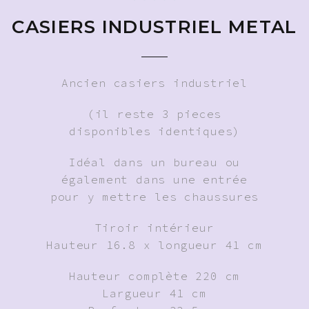
CASIERS INDUSTRIEL METAL
Ancien casiers industriel
(il reste 3 pieces
disponibles identiques)
Idéal dans un bureau ou
également dans une entrée
pour y mettre les chaussures
Tiroir intérieur
Hauteur 16.8 x longueur 41 cm
Hauteur complète 220 cm
Largueur 41 cm