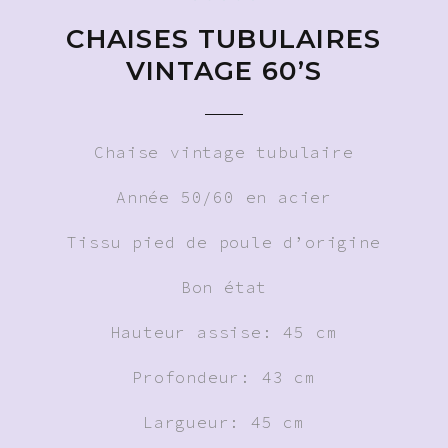
CHAISES TUBULAIRES
VINTAGE 60’S
Chaise vintage tubulaire
Année 50/60 en acier
Tissu pied de poule d’origine
Bon état
Hauteur assise: 45 cm
Profondeur: 43 cm
Largueur: 45 cm