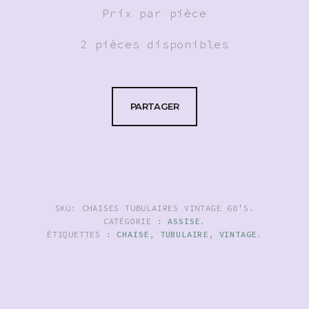
Prix par pièce
2 pièces disponibles
PARTAGER
SKU:
CHAISES TUBULAIRES VINTAGE 60'S
.
CATÉGORIE :
ASSISE
.
ÉTIQUETTES :
CHAISE
,
TUBULAIRE
,
VINTAGE
.