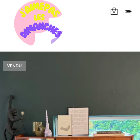
0
VENDU