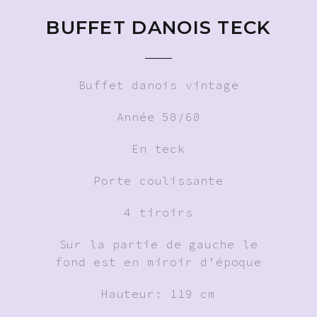
BUFFET DANOIS TECK
Buffet danois vintage
Année 50/60
En teck
Porte coulissante
4 tiroirs
Sur la partie de gauche le
fond est en miroir d’époque
Hauteur: 119 cm