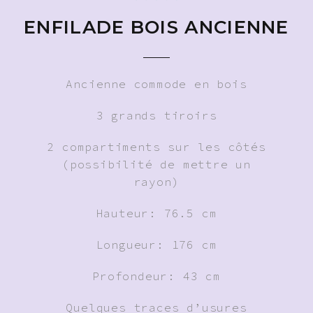
ENFILADE BOIS ANCIENNE
Ancienne commode en bois
3 grands tiroirs
2 compartiments sur les côtés
(possibilité de mettre un
rayon)
Hauteur: 76.5 cm
Longueur: 176 cm
Profondeur: 43 cm
Quelques traces d’usures