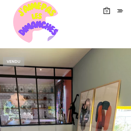
0
VENDU