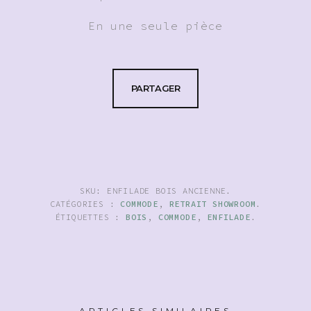
En une seule pièce
PARTAGER
SKU:
ENFILADE BOIS ANCIENNE
.
CATÉGORIES :
COMMODE
,
RETRAIT SHOWROOM
.
ÉTIQUETTES :
BOIS
,
COMMODE
,
ENFILADE
.
ARTICLES SIMILAIRES