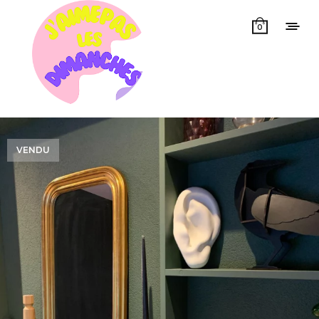
0
VENDU