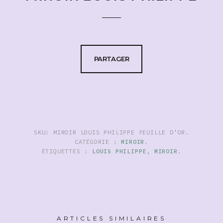
PARTAGER
SKU:
MIROIR LOUIS PHILIPPE FEUILLE D'OR
.
CATÉGORIE :
MIROIR
.
ÉTIQUETTES :
LOUIS PHILIPPE
,
MIROIR
.
ARTICLES SIMILAIRES