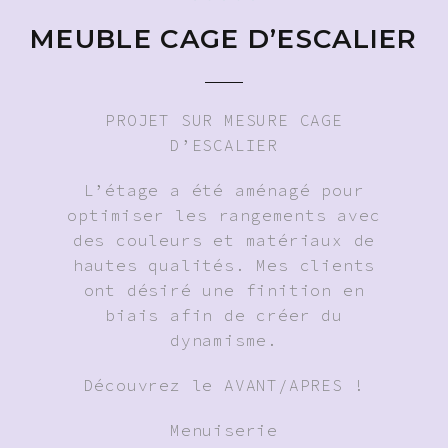
MEUBLE CAGE D’ESCALIER
PROJET SUR MESURE CAGE
D’ESCALIER
L’étage a été aménagé pour
optimiser les rangements avec
des couleurs et matériaux de
hautes qualités. Mes clients
ont désiré une finition en
biais afin de créer du
dynamisme.
Découvrez le AVANT/APRES !
Menuiserie