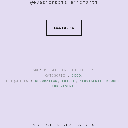
@evasionbois_ericmarti
PARTAGER
SKU:
MEUBLE CAGE D'ESCALIER
.
CATÉGORIE :
DECO
.
ÉTIQUETTES :
DECORATION
,
ENTREE
,
MENUISERIE
,
MEUBLE
,
SUR MESURE
.
ARTICLES SIMILAIRES