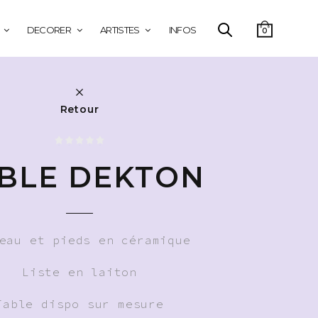
DECORER
ARTISTES
INFOS
0
Retour
BLE DEKTON
eau et pieds en céramique
Liste en laiton
Table dispo sur mesure