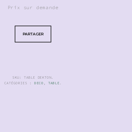
Prix sur demande
PARTAGER
SKU:
TABLE DEKTON
.
CATÉGORIES :
DECO
,
TABLE
.