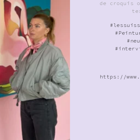
de croquis 
te
#lessuis
#Peintu
#ne
#interv
https://www