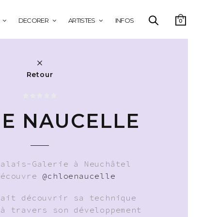
DECORER
ARTISTES
INFOS
0
Retour
E NAUCELLE
Palais-Galerie à Neuchâtel
découvre
@chloenaucelle
fait découvrir sa technique
 à travers son développement