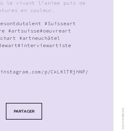
où le vivant l’anime puis de
xtures en couleur.
sesontdutalent
#Suisseart
re
#artsuisse
#oeuvreart
uchart
#artneuchâtel
iewart
#interviewartiste
.instagram.com/p/CkLKlTRjhNP/
WEBMASTER:
PARTAGER