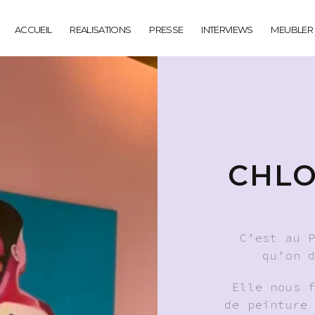
ACCUEIL
REALISATIONS
PRESSE
INTERVIEWS
MEUBLER
CHLO
C’est au 
qu’on 
Elle nous 
de peinture