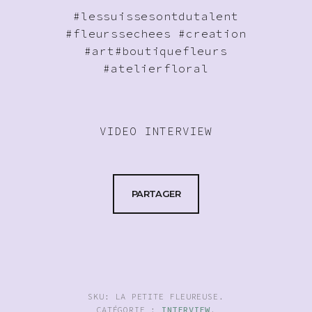
#lessuissesontdutalent
#fleurssechees
#creation
#art
#boutiquefleurs
#atelierfloral
VIDEO INTERVIEW
PARTAGER
SKU:
LA PETITE FLEUREUSE
.
CATÉGORIE :
INTERVIEW
.